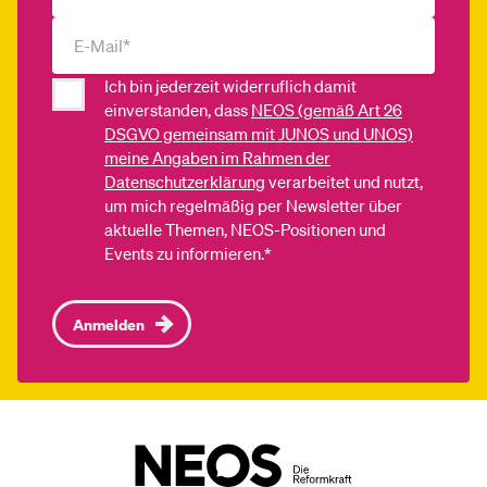
Ich bin jederzeit widerruflich damit
einverstanden, dass
NEOS (gemäß Art 26
DSGVO gemeinsam mit JUNOS und UNOS)
meine Angaben im Rahmen der
Datenschutzerklärung
verarbeitet und nutzt,
um mich regelmäßig per Newsletter über
aktuelle Themen, NEOS-Positionen und
Events zu informieren.*
Anmelden