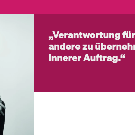
„Verantwortung für
andere zu überneh
innerer Auftrag.“