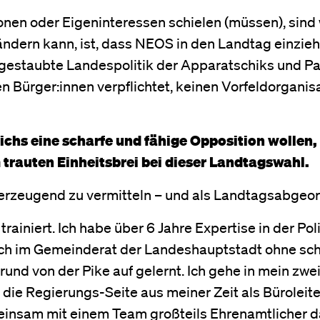
itionen oder Eigeninteressen schielen (müssen), sind
dern kann, ist, dass NEOS in den Landtag einzieht 
ingestaubte Landespolitik der Apparatschiks und Pa
en Bürger:innen verpflichtet, keinen Vorfeldorgani
chs eine scharfe und fähige Opposition wollen,
m trauten Einheitsbrei bei dieser Landtagswahl.
überzeugend zu vermitteln – und als Landtagsabgeo
trainiert. Ich habe über 6 Jahre Expertise in der Po
ich im Gemeinderat der Landeshauptstadt ohne sc
und von der Pike auf gelernt. Ich gehe in mein zwei
ie Regierungs-Seite aus meiner Zeit als Büroleit
meinsam mit einem Team großteils Ehrenamtlicher d