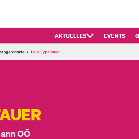
AKTUELLES
EVENTS
G
sabgeordnete
Felix Eypeltauer
TAUER
mann OÖ