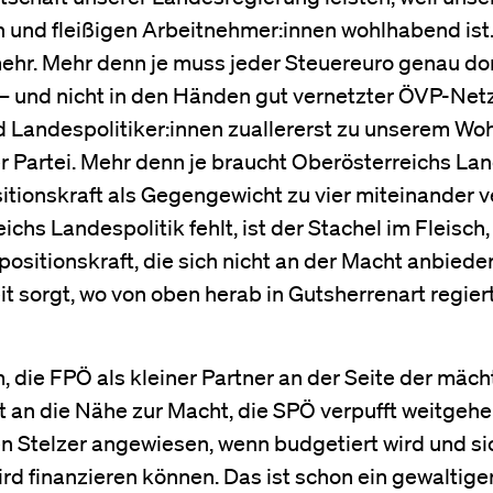
und fleißigen Arbeitnehmer:innen wohlhabend ist. J
mehr. Mehr denn je muss jeder Steuereuro genau dor
 – und nicht in den Händen gut vernetzter ÖVP-Net
Landespolitiker:innen zuallererst zu unserem Wo
r Partei. Mehr denn je braucht Oberösterreichs Lande
itionskraft als Gegengewicht zu vier miteinander 
hs Landespolitik fehlt, ist der Stachel im Fleisch,
ositionskraft, die sich nicht an der Macht anbiedert
t sorgt, wo von oben herab in Gutsherrenart regiert
ie FPÖ als kleiner Partner an der Seite der mächt
n die Nähe zur Macht, die SPÖ verpufft weitgehend
n Stelzer angewiesen, wenn budgetiert wird und si
rd finanzieren können. Das ist schon ein gewaltige