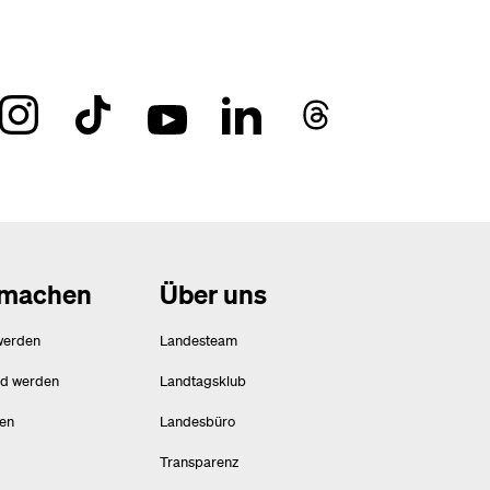
tmachen
Über uns
werden
Landesteam
ed werden
Landtagsklub
en
Landesbüro
Transparenz