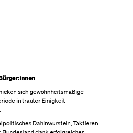
 Bürger:innen
 schicken sich gewohnheitsmäßige
iode in trauter Einigkeit
.
ipolitisches Dahinwursteln, Taktieren
er Bundesland dank erfolgreicher