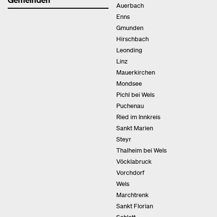
Auerbach
Enns
Gmunden
Hirschbach
Leonding
Linz
Mauerkirchen
Mondsee
Pichl bei Wels
Puchenau
Ried im Innkreis
Sankt Marien
Steyr
Thalheim bei Wels
Vöcklabruck
Vorchdorf
Wels
Marchtrenk
Sankt Florian
Schlatt