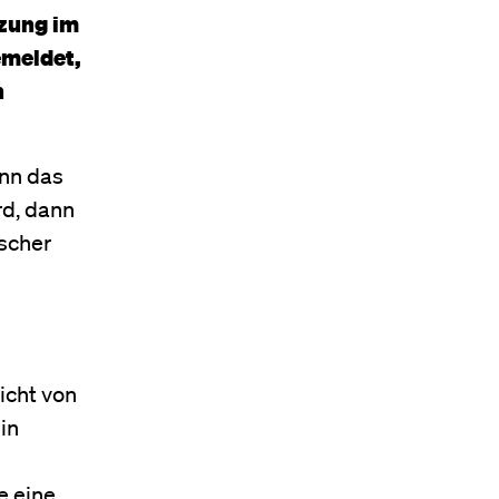
tzung im
emeldet,
n
enn das
rd, dann
ischer
icht von
in
e eine