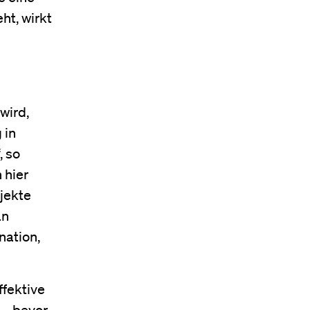
t, wirkt
wird,
 in
, so
 hier
jekte
an
nation,
ffektive
 – bevor