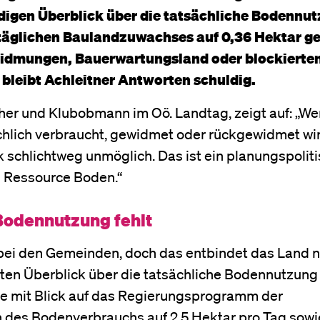
ndigen Überblick über die tatsächliche Bodennu
täglichen Baulandzuwachses auf 0,36 Hektar g
widmungen, Bauerwartungsland oder blockierte
bleibt Achleitner Antworten schuldig.
er und Klubobmann im Oö. Landtag, zeigt auf: „W
ächlich verbraucht, gewidmet oder rückgewidmet wi
k schlichtweg unmöglich. Das ist ein planungspolit
en Ressource Boden.“
 Bodennutzung fehlt
ei den Gemeinden, doch das entbindet das Land n
rten Überblick über die tatsächliche Bodennutzung 
de mit Blick auf das Regierungsprogramm der
 des Bodenverbrauchs auf 2,5 Hektar pro Tag sowi