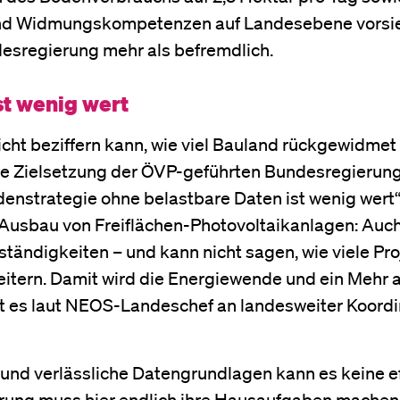
nd Widmungskompetenzen auf Landesebene vorsieh
desregierung mehr als befremdlich.
st wenig wert
ht beziffern kann, wie viel Bauland rückgewidmet 
 die Zielsetzung der ÖVP-geführten Bundesregierung
denstrategie ohne belastbare Daten ist wenig wert“
 Ausbau von Freiflächen-Photovoltaikanlagen: Auch
ändigkeiten – und kann nicht sagen, wie viele Pro
itern. Damit wird die Energiewende und ein Mehr 
hlt es laut NEOS-Landeschef an landesweiter Koordi
 und verlässliche Datengrundlagen kann es keine e
rung muss hier endlich ihre Hausaufgaben machen