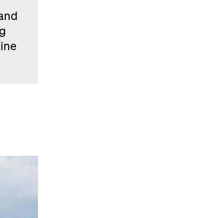
land
ng
Eine