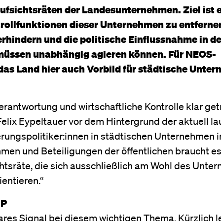
fsichtsräten der Landesunternehmen. Ziel ist e
rollfunktionen dieser Unternehmen zu entferne
erhindern und die politische Einflussnahme in d
 müssen unabhängig agieren können. Für NEOS-
 das Land hier auch Vorbild für städtische Unte
Verantwortung und wirtschaftliche Kontrolle klar ge
ix Eypeltauer vor dem Hintergrund der aktuell l
erungspolitiker:innen in städtischen Unternehmen 
men und Beteiligungen der öffentlichen braucht e
tsräte, die sich ausschließlich am Wohl des Unte
ientieren.“
VP
ares Signal bei diesem wichtigen Thema. Kürzlich l