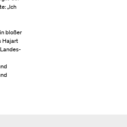
e: „Ich
in bloßer
s Hajart
 Landes-
und
und