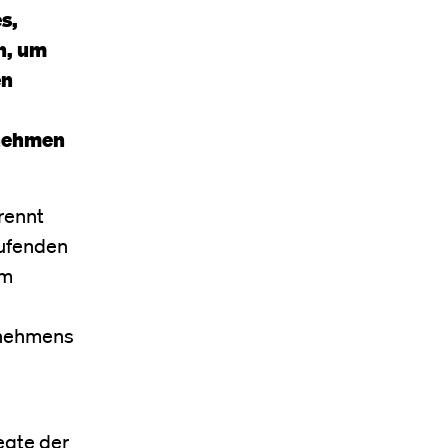
s,
n, um
en
rnehmen
trennt
aufenden
im
s
rnehmens
egte der