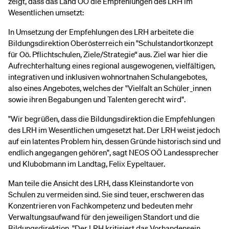
zeigt, dass das Land OÖ die Empfehlungen des LRH im
Wesentlichen umsetzt:
In Umsetzung der Empfehlungen des LRH arbeitete die
Bildungsdirektion Oberösterreich ein "Schulstandortkonzept
für Oö. Pflichtschulen, Ziele/Strategie“ aus. Ziel war hier die
Aufrechterhaltung eines regional ausgewogenen, vielfältigen,
integrativen und inklusiven wohnortnahen Schulangebotes,
also eines Angebotes, welches der "Vielfalt an Schüler_innen
sowie ihren Begabungen und Talenten gerecht wird".
"Wir begrüßen, dass die Bildungsdirektion die Empfehlungen
des LRH im Wesentlichen umgesetzt hat. Der LRH weist jedoch
auf ein latentes Problem hin, dessen Gründe historisch sind und
endlich angegangen gehören", sagt NEOS OÖ Landessprecher
und Klubobmann im Landtag, Felix Eypeltauer.
Man teile die Ansicht des LRH, dass Kleinstandorte von
Schulen zu vermeiden sind. Sie sind teuer, erschweren das
Konzentrieren von Fachkompetenz und bedeuten mehr
Verwaltungsaufwand für den jeweiligen Standort und die
Bildungsdirektion. "Der LRH kritisiert das Vorhandensein