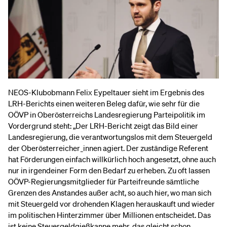
NEOS-Klubobmann Felix Eypeltauer sieht im Ergebnis des
LRH-Berichts einen weiteren Beleg dafür, wie sehr für die
OÖVP in Oberösterreichs Landesregierung Parteipolitik im
Vordergrund steht: „Der LRH-Bericht zeigt das Bild einer
Landesregierung, die verantwortungslos mit dem Steuergeld
der Oberösterreicher_innen agiert. Der zuständige Referent
hat Förderungen einfach willkürlich hoch angesetzt, ohne auch
nur in irgendeiner Form den Bedarf zu erheben. Zu oft lassen
OÖVP-Regierungsmitglieder für Parteifreunde sämtliche
Grenzen des Anstandes außer acht, so auch hier, wo man sich
mit Steuergeld vor drohenden Klagen herauskauft und wieder
im politischen Hinterzimmer über Millionen entscheidet. Das
ist keine Steuergeldgießkanne mehr, das gleicht schon