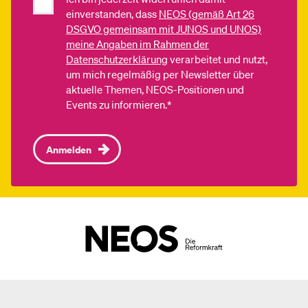
einverstanden, dass
NEOS (gemäß Art 26
DSGVO gemeinsam mit JUNOS und UNOS)
meine Angaben im Rahmen der
Datenschutzerklärung
verarbeitet und nutzt,
um mich regelmäßig per Newsletter über
aktuelle Themen, NEOS-Positionen und
Events zu informieren.*
Anmelden