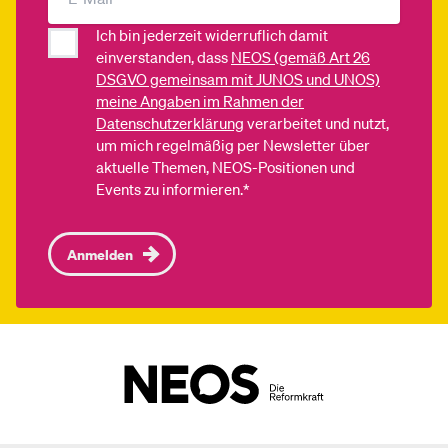
Ich bin jederzeit widerruflich damit
einverstanden, dass
NEOS (gemäß Art 26
DSGVO gemeinsam mit JUNOS und UNOS)
meine Angaben im Rahmen der
Datenschutzerklärung
verarbeitet und nutzt,
um mich regelmäßig per Newsletter über
aktuelle Themen, NEOS-Positionen und
Events zu informieren.*
Anmelden