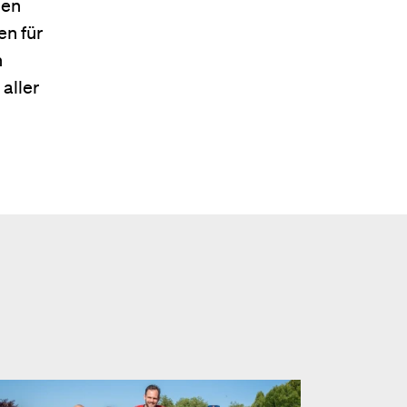
nen
en für
n
aller