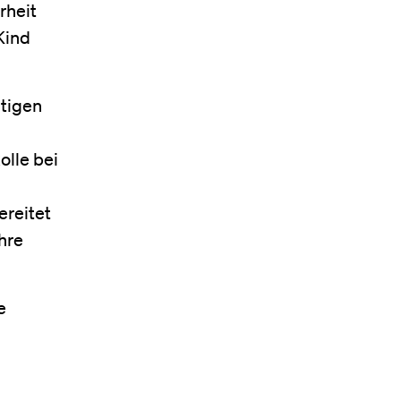
rheit
Kind
htigen
olle bei
ereitet
hre
e