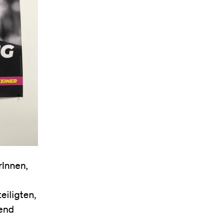
rInnen,
eiligten,
hend