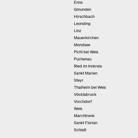
Enns
Gmunden
Hirschbach
Leonding
Linz
Mauerkirchen
Mondsee
Pichl bei Wels
Puchenau
Ried im Innkreis
Sankt Marien
Steyr
Thalheim bei Wels
Vöcklabruck
Vorchdorf
Wels
Marchtrenk
Sankt Florian
Schlatt