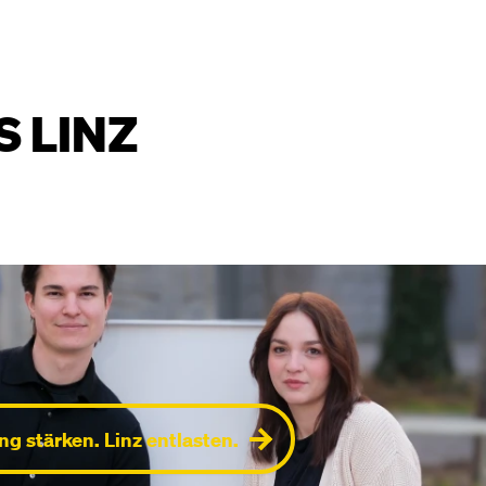
S LINZ
g stärken. Linz entlasten.